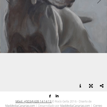


Óleo sobre lienzo
Móvil: +(0034) 639 14 14 13
© Rocío Gella 2016 - Diseño de
MasMediaCanarias.com
| Desarrollado por
MasMediaCanarias.com
|
Correo